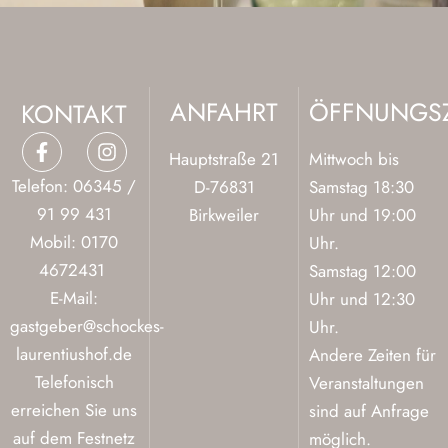
ANFAHRT
ÖFFNUNGSZ
KONTAKT
F
I
a
n
Hauptstraße 21
Mittwoch bis
c
s
Telefon: 06345 /
D-76831
Samstag 18:30
e
t
91 99 431
Birkweiler
Uhr und 19:00
b
a
o
g
Mobil
: 0170
Uhr.
o
r
4672431
Samstag 12:00
k
a
-
E-Mail:
m
Uhr und 12:30
f
gastgeber@schockes-
Uhr.
laurentiushof.de
Andere Zeiten für
Telefonisch
Veranstaltungen
erreichen Sie uns
sind auf Anfrage
auf dem Festnetz
möglich.