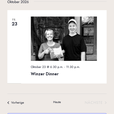
Oktober 2026
FR.
23
Oktober 23 @ 6:30 p.m.
-
11:30 p.m.
Winzer Dinner
Heute
NÄCHSTE
Veranstaltungen
Vorherige
VERANSTA