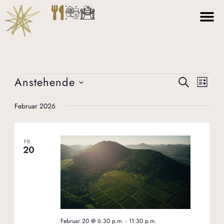
Zum
Inhalt
springen
Anstehende
Veranstaltungen
Veranstaltun
Veran
SUCHE
LISTE
Suche
Ansich
Datum
wählen.
Februar 2026
und
Navig
Ansichten,
Navigation
FR.
20
Februar 20 @ 6:30 p.m.
-
11:30 p.m.