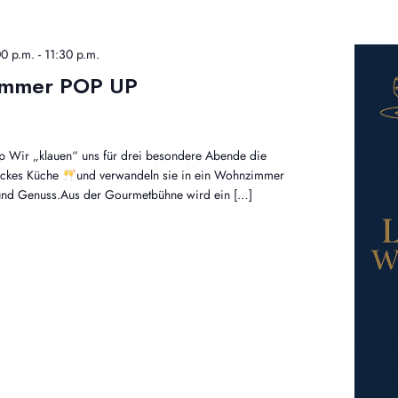
0 p.m.
-
11:30 p.m.
immer POP UP
 Wir „klauen“ uns für drei besondere Abende die
ockes Küche
und verwandeln sie in ein Wohnzimmer
n und Genuss.Aus der Gourmetbühne wird ein […]