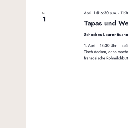
April 1 @ 6:30 p.m.
-
11:3
MI.
1
Tapas und We
Schockes Laurentiush
1. April | 18:30 Uhr – s
Tisch decken, dann machen
französische Rohmilchbut