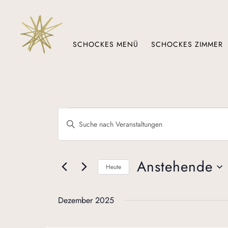
Zum
Inhalt
springen
SCHOCKES MENÜ
SCHOCKES ZIMMER
Veranstaltungen
Veranstaltungen
Bitte
Suche
Schlüsselwort
eingeben.
und
Suche
Ansichten,
nach
Anstehende
Heute
Veranstaltungen
Navigation
Schlüsselwort.
Datum
wählen.
Dezember 2025