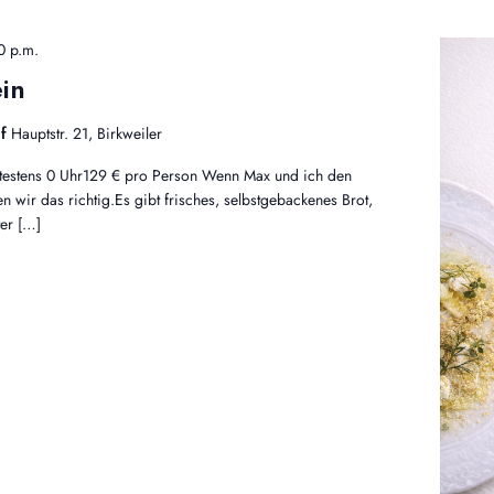
0 p.m.
in
of
Hauptstr. 21, Birkweiler
pätestens 0 Uhr129 € pro Person Wenn Max und ich den
 wir das richtig.Es gibt frisches, selbstgebackenes Brot,
ter […]