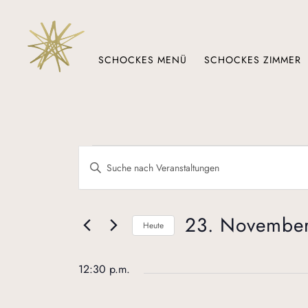
Zum
Inhalt
springen
SCHOCKES MENÜ
SCHOCKES ZIMMER
Veranstaltungen
Veranstaltungen
Bitte
für
Suche
Schlüsselwort
eingeben.
23.
und
Suche
November,
Ansichten,
nach
23. Novembe
Heute
Veranstaltungen
2025
Navigation
Schlüsselwort.
Datum
wählen.
12:30 p.m.